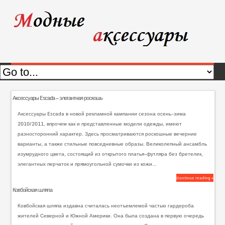
Аксессуары Escada — элегантная роскошь
Аксессуары Escada в новой рекламной кампании сезона осень-зима
2010/2011, впрочем как и представленные модели одежды, имеют
разносторонний характер. Здесь просматриваются роскошные вечерние
варианты, а также стильные повседневные образы. Великолепный ансамбль
изумрудного цвета, состоящий из открытого платья-футляра без бретелек,
элегантных перчаток и прямоугольной сумочки из кожи...
Continue reading »
Ковбойская шляпа
Ковбойская шляпа издавна считалась неотъемлемой частью гардероба
жителей Северной и Южной Америки. Она была создана в первую очередь