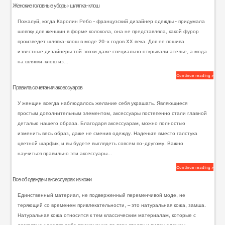
Женские головные уборы: шляпка-клош
Пожалуй, когда Каролин Ребо – французский дизайнер одежды – придумала
шляпку для женщин в форме колокола, она не представляла, какой фурор
произведет шляпка-клош в моде 20-х годов XX века. Для ее пошива
известные дизайнеры той эпохи даже специально открывали ателье, а мода
на шляпки-клош из...
Continue reading »
Правила сочетания аксессуаров
У женщин всегда наблюдалось желание себя украшать. Являющиеся
простым дополнительным элементом, аксессуары постепенно стали главной
деталью нашего образа. Благодаря аксессуарам, можно полностью
изменить весь образ, даже не сменив одежду. Наденьте вместо галстука
цветной шарфик, и вы будете выглядеть совсем по-другому. Важно
научиться правильно эти аксессуары...
Continue reading »
Все об одежде и аксессуарах из кожи
Единственный материал, не подверженный переменчивой моде, не
теряющий со временем привлекательности, — это натуральная кожа, замша.
Натуральная кожа относится к тем классическим материалам, которые с