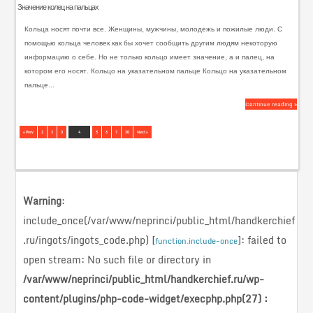
Значение колец на пальцах
Кольца носят почти все. Женщины, мужчины, молодежь и пожилые люди. С
помощью кольца человек как бы хочет сообщить другим людям некоторую
информацию о себе. Но не только кольцо имеет значение, а и палец, на
котором его носят. Кольцо на указательном пальце Кольцо на указательном
пальце...
Continue reading »
« Prev
1
2
3
4
5
6
7
20
Next »
Warning
:
include_once(/var/www/neprinci/public_html/handkerchief
.ru/ingots/ingots_code.php) [
]: failed to
function.include-once
open stream: No such file or directory in
/var/www/neprinci/public_html/handkerchief.ru/wp-
content/plugins/php-code-widget/execphp.php(27) :