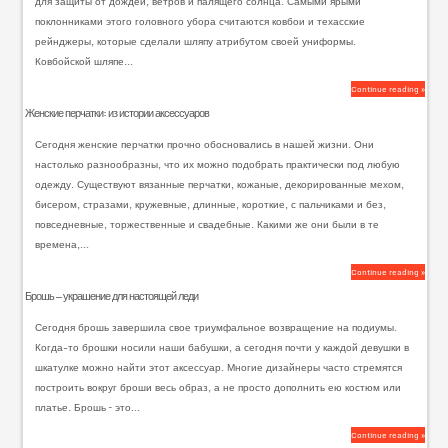
для защиты от дождей, ветров и палящего солнца. Самыми ярыми
поклонниками этого головного убора считаются ковбои и техасские
рейнджеры, которые сделали шляпу атрибутом своей униформы.
Ковбойской шляпе...
Continue reading »
Женские перчатки: из истории аксессуаров
Сегодня женские перчатки прочно обосновались в нашей жизни. Они
настолько разнообразны, что их можно подобрать практически под любую
одежду. Существуют вязанные перчатки, кожаные, декорированные мехом,
бисером, стразами, кружевные, длинные, короткие, с пальчиками и без,
повседневные, торжественные и свадебные. Какими же они были в те
времена,...
Continue reading »
Брошь — украшение для настоящей леди
Сегодня брошь завершила свое триумфальное возвращение на подиумы.
Когда-то брошки носили наши бабушки, а сегодня почти у каждой девушки в
шкатулке можно найти этот аксессуар. Многие дизайнеры часто стремятся
построить вокруг броши весь образ, а не просто дополнить ею костюм или
платье. Брошь – это...
Continue reading »