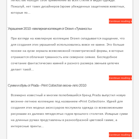
легкостью находят себе применение во всех стилях и видах одежды.
Пожалуй, нет таких дизайнеров (кроме убежденных защитников животных,
которые по...
Continue reading »
Украшения 2010: ювелирная коллекция от Drown «Туманость»
При взгляде на ювелирную коллекцию Drown складывается ощущение, что
для создания этих украшений использовались вовсе не камни. Это больше
похоже на куски зеркала всевозможной геометрической формы, в которых
отражается облачная туманность или северное сияние. Бесподобное
сочетание фантастических камней и разного размера звеньев цепочек
делает такой...
Continue reading »
Сумки и обувь от Prada — Print Collection весна-лето 2010
Всемирно известный и многим полюбившийся бренд Prada выпустил новую
весенне-летнюю коллекцию под названием «Print Collection». Идеей для
создания этих модных аксессуаров послужила одежда со всевозможными
рисунками из далеких пятидесятых годов прошлого столетия. Изящные сумки
на длинных ручках представлены в разнообразной цветовой гамме, а
интересные принты...
Continue reading »